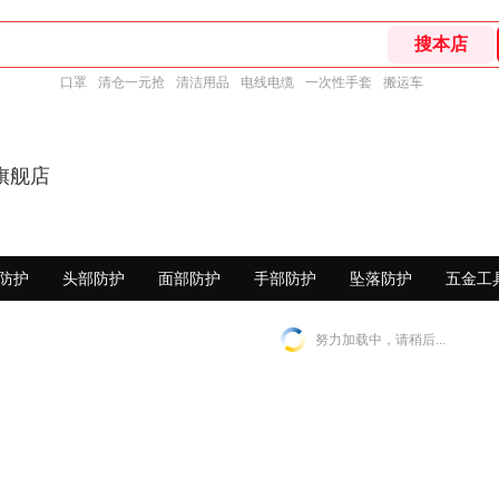
口罩
清仓一元抢
清洁用品
电线电缆
一次性手套
搬运车
旗舰店
防护
头部防护
面部防护
手部防护
坠落防护
五金工
努力加载中，请稍后...